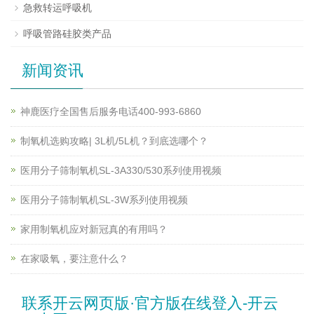
急救转运呼吸机
呼吸管路硅胶类产品
新闻资讯
神鹿医疗全国售后服务电话400-993-6860
制氧机选购攻略| 3L机/5L机？到底选哪个？
医用分子筛制氧机SL-3A330/530系列使用视频
医用分子筛制氧机SL-3W系列使用视频
家用制氧机应对新冠真的有用吗？
在家吸氧，要注意什么？
联系开云网页版·官方版在线登入-开云