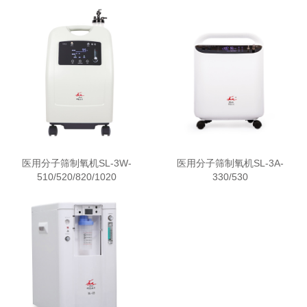
医用分子筛制氧机SL-3W-
医用分子筛制氧机SL-3A-
510/520/820/1020
330/530