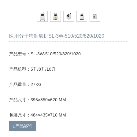
医用分子筛制氧机SL-3W-510/520/820/1020
产品型号：SL-3W-510/520/820/1020
产品机型：5升/8升/10升
产品重量：27KG
产品尺寸：395×350×620 MM
包装尺寸：484×435×710 MM
产品咨询