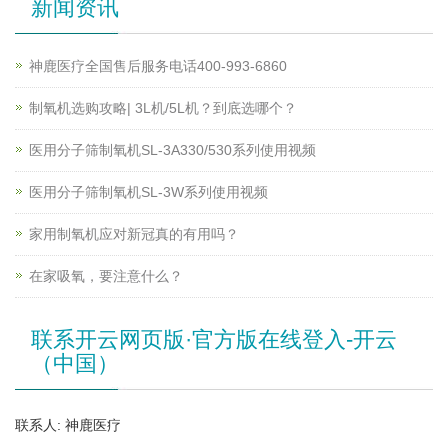
新闻资讯
神鹿医疗全国售后服务电话400-993-6860
制氧机选购攻略| 3L机/5L机？到底选哪个？
医用分子筛制氧机SL-3A330/530系列使用视频
医用分子筛制氧机SL-3W系列使用视频
家用制氧机应对新冠真的有用吗？
在家吸氧，要注意什么？
联系开云网页版·官方版在线登入-开云
（中国）
联系人: 神鹿医疗