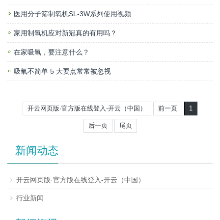
医用分子筛制氧机SL-3W系列使用视频
家用制氧机应对新冠真的有用吗？
在家吸氧，要注意什么？
吸氧不简单 5 大要点常常被忽视
开云网页版·官方版在线登入-开云（中国）
前一页
1
后一页
尾页
新闻动态
开云网页版·官方版在线登入-开云（中国）
行业新闻