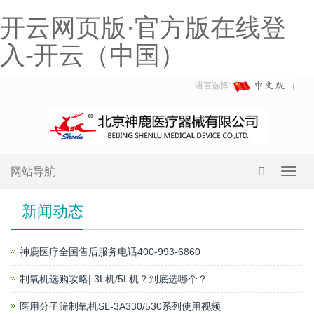
开云网页版·官方版在线登
入-开云（中国）
语言选择:
网站导航
Toggl
navig
新闻动态
神鹿医疗全国售后服务电话400-993-6860
制氧机选购攻略| 3L机/5L机？到底选哪个？
医用分子筛制氧机SL-3A330/530系列使用视频