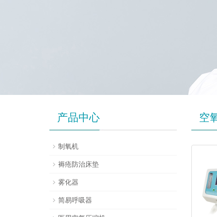
产品中心
空
制氧机
褥疮防治床垫
雾化器
简易呼吸器