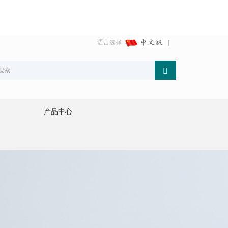
语言选择:
产品中心