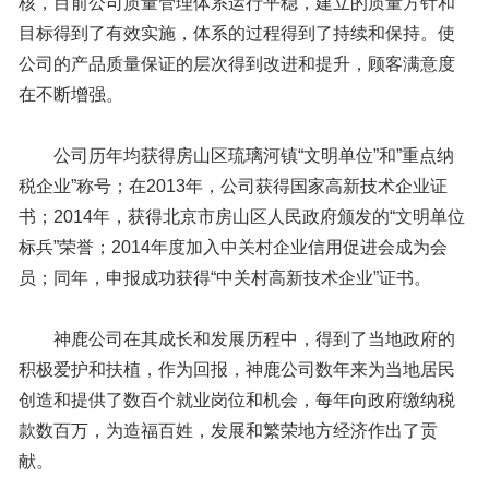
核，目前公司质量管理体系运行平稳，建立的质量方针和
目标得到了有效实施，体系的过程得到了持续和保持。使
公司的产品质量保证的层次得到改进和提升，顾客满意度
在不断增强。
公司历年均获得房山区琉璃河镇“文明单位”和”重点纳
税企业”称号；在2013年，公司获得国家高新技术企业证
书；2014年，获得北京市房山区人民政府颁发的“文明单位
标兵”荣誉；2014年度加入中关村企业信用促进会成为会
员；同年，申报成功获得“中关村高新技术企业”证书。
神鹿公司在其成长和发展历程中，得到了当地政府的
积极爱护和扶植，作为回报，神鹿公司数年来为当地居民
创造和提供了数百个就业岗位和机会，每年向政府缴纳税
款数百万，为造福百姓，发展和繁荣地方经济作出了贡
献。