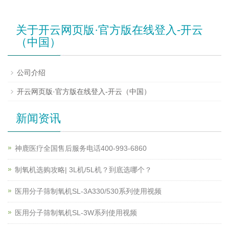
关于开云网页版·官方版在线登入-开云
（中国）
公司介绍
开云网页版·官方版在线登入-开云（中国）
新闻资讯
神鹿医疗全国售后服务电话400-993-6860
制氧机选购攻略| 3L机/5L机？到底选哪个？
医用分子筛制氧机SL-3A330/530系列使用视频
医用分子筛制氧机SL-3W系列使用视频