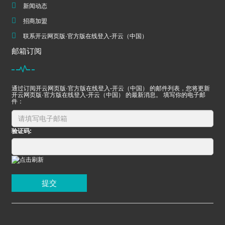
新闻动态
招商加盟
联系开云网页版·官方版在线登入-开云（中国）
邮箱订阅
通过订阅开云网页版·官方版在线登入-开云（中国） 的邮件列表，您将更新
开云网页版·官方版在线登入-开云（中国） 的最新消息。 填写你的电子邮
件：
验证码:
提交