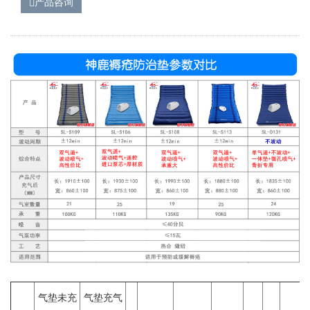
产品咨询
气垫未充
气垫充气