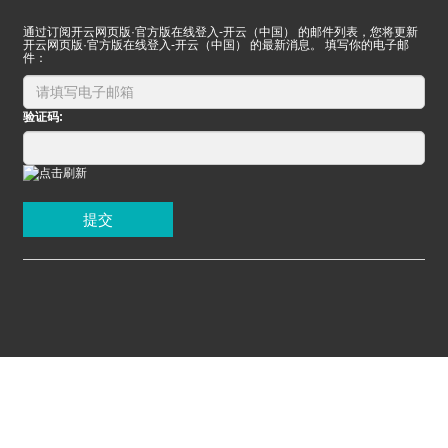
通过订阅开云网页版·官方版在线登入-开云（中国） 的邮件列表，您将更新
开云网页版·官方版在线登入-开云（中国） 的最新消息。 填写你的电子邮
件：
验证码:
提交